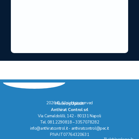
2026 © All rights reserved
Made by
Uplo.it
Anthirat Control srl
Via Camaldolilli, 142 - 80131 Napoli
Tel. 081.2290818 – 3357078282
info@anthiratcontrol.it - ​​anthiratcontrol@pec.it
P.IVA IT07764320631