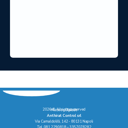
2026 © All rights reserved
Made by
Uplo.it
Anthirat Control srl
Via Camaldolilli, 142 - 80131 Napoli
Tel. 081.2290818 – 3357078282